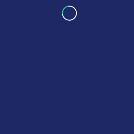
Sed ut perspiciatis unde omnis iste natus
error sit voluptatem accusantium
doloremque laudantium, totam rem
aperiam, eaque ipsa quae ab illo inventore
veritatis et quasi arch itecto beatae vitae
dicta sunt explicabo. Nemo enim ipsam
vo luptatem quia voluptas sit aspernatur
aut odit aut fugit, sed quia consequuntur